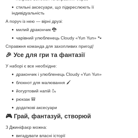
стильні аксесуари, що підкреслюють її
індивідуальність
А поруч із нею — вірні друзі:
милий дракончик 🐉
чарівний улюбленець Cloudy «Yun Yun» 🐾
Справжня команда для захопливих пригод!
🎉 Усе для гри та фантазії
У наборі є все необхідне:
дракончик і улюбленець Cloudy «Yun Yun»
блокнот для малювання 🖌️
йогуртовий напій 🍶
рюкзак 🎒
додаткові аксесуари
🎮 Грай, фантазуй, створюй
З Джиніфаєр можна:
вигадувати власні історії