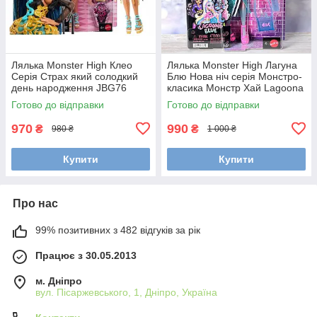
Лялька Monster High Клео
Лялька Monster High Лагуна
Серія Страх який солодкий
Блю Нова ніч серія Монстро-
день народження JBG76
класика Монстр Хай Lagoona
монстр хай Cleo De Nile in
Blue Core Refresh JHK33
Готово до відправки
Готово до відправки
Golden Party, Міккі Маус
оригінал Mattel
970
990
₴
₴
980 ₴
1 000 ₴
Купити
Купити
Про нас
99% позитивних з 482 відгуків за рік
Працює з 30.05.2013
м. Дніпро
вул. Пісаржевського, 1, Дніпро, Україна