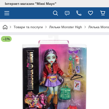
Інтернет-магазин "Міккі Маус"
Товари та послуги
Ляльки Monster High
Лялька Monst
–1%