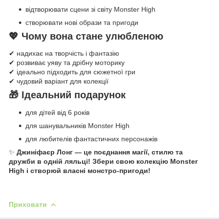
відтворювати сцени зі світу Monster High
створювати нові образи та пригоди
💖 Чому вона стане улюбленою
✔ надихає на творчість і фантазію
✔ розвиває уяву та дрібну моторику
✔ ідеально підходить для сюжетної гри
✔ чудовий варіант для колекції
🎁 Ідеальний подарунок
для дітей від 6 років
для шанувальників Monster High
для любителів фантастичних персонажів
✨
Джиніфаєр Лонг — це поєднання магії, стилю та
дружби в одній ляльці! Збери свою колекцію Monster
High і створюй власні монстро-пригоди!
Приховати