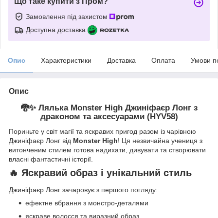
Що таке купити з Пром?
Замовлення під захистом
Доступна доставка
Опис
Характеристики
Доставка
Оплата
Умови п
Опис
🐉✨ Лялька Monster High Джиніфаєр Лонг з
драконом та аксесуарами (HYV58)
Пориньте у світ магії та яскравих пригод разом із чарівною
Джиніфаєр Лонг від
Monster High
! Ця незвичайна учениця з
витонченим стилем готова надихати, дивувати та створювати
власні фантастичні історії.
🔥 Яскравий образ і унікальний стиль
Джиніфаєр Лонг зачаровує з першого погляду:
ефектне вбрання з монстро-деталями
яскраве волосся та виразний образ