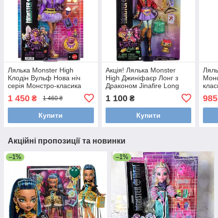
Лялька Monster High
Акція! Лялька Monster
Ляль
Клодін Вульф Нова ніч
High Джиніфаєр Лонг з
Монс
серія Монстро-класика
Драконом Jinafire Long
клас
Монстр Хай JHK30
Doll HYV58 Монстро-
Mons
1 450
1 100
985
₴
₴
1 460 ₴
Clawdeen Core Refresh
класика Оригінал Mattel
Crop
оригінал Mattel
улю
Купити
Купити
Акційні пропозиції та новинки
–1%
–1%