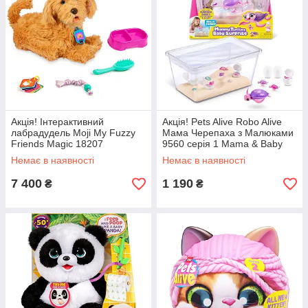
Акція! Інтерактивний
Акція! Pets Alive Robo Alive
лабрадудель Moji My Fuzzy
Мама Черепаха з Малюками
Friends Magic 18207
9560 серія 1 Mama & Baby
Whispers двомовний друг
Surprise Turtle Playset, Міккі
Немає в наявності
Немає в наявності
18207-UKR-ENG
Маус
Лабрадудель Моджі, Міккі
7 400
1 190
₴
₴