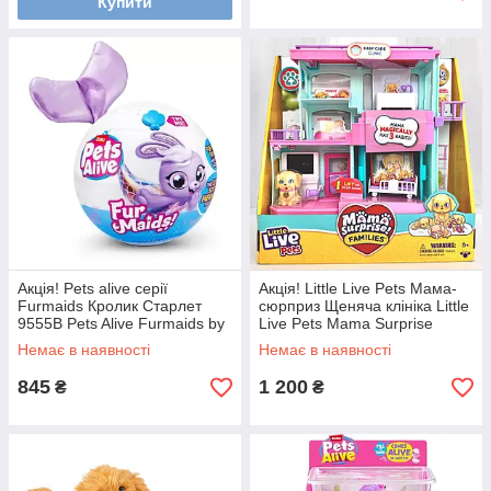
Купити
Акція! Pets alive серії
Акція! Little Live Pets Мама-
Furmaids Кролик Старлет
сюрприз Щеняча клініка Little
9555B Pets Alive Furmaids by
Live Pets Mama Surprise
ZURU Mermaid Plush 9555B
Families Pet Vet Playset
Немає в наявності
Немає в наявності
845
1 200
₴
₴