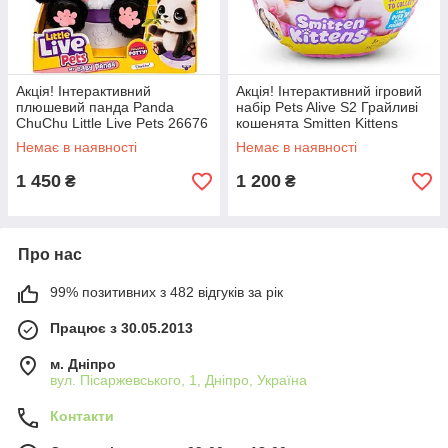
Акція! Інтерактивний
Акція! Інтерактивний ігровий
плюшевий панда Panda
набір Pets Alive S2 Грайливі
ChuChu Little Live Pets 26676
кошенята Smitten Kittens
Бебі Панда з 50+ звуками ,
Surprise з 10 звуками та
Немає в наявності
Немає в наявності
Міккі Маус
аксесуарами ZURU 9541
1 450
1 200
₴
₴
Про нас
99% позитивних з 482 відгуків за рік
Працює з 30.05.2013
м. Дніпро
вул. Пісаржевського, 1, Дніпро, Україна
Контакти