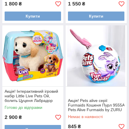
1 800
1 550
₴
₴
Купити
Купити
Акція! Інтерактивний ігровий
набір Little Live Pets Ой,
болить Цуценя Лабрадор
Акція! Pets alive серії
Cooper The Retriever Puppy
Furmaids Кошеня Пурл 9555A
Готово до відправки
Moose Toys 26679
Pets Alive Furmaids by ZURU
Mermaid Plush 9555A
2 900
Немає в наявності
₴
845
₴