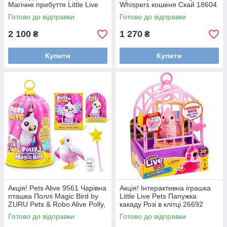
Магічне прибуття Little Live
Whispers кошеня Скай 18604
Pets My Puppy цуценя в
пушистий друг із секретами,
Готово до відправки
Готово до відправки
будинку 26477 Міккі
Міккі Маус
2 100
1 270
₴
₴
Купити
Купити
Акція! Pets Alive 9561 Чарівна
Акція! Інтерактивна іграшка
пташка Поллі Magic Bird by
Little Live Pets Папужка
ZURU Pets & Robo Alive Polly,
какаду Розі в клітці 26692
Міккі Маус
Little Live Pets My Really Real
Готово до відправки
Готово до відправки
Talking Bird Rosie