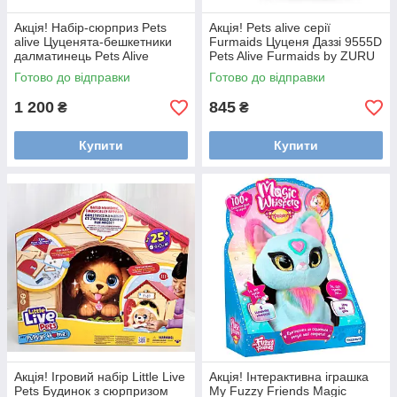
Акція! Набір-сюрприз Pets
Акція! Pets alive серії
alive Цуценята-бешкетники
Furmaids Цуценя Даззі 9555D
далматинець Pets Alive
Pets Alive Furmaids by ZURU
Dalmatian Pets and Robo Alive
Mermaid Plush 9555D
Готово до відправки
Готово до відправки
9542 , Міккі Маус
1 200
845
₴
₴
Купити
Купити
Акція! Ігровий набір Little Live
Акція! Інтерактивна іграшка
Pets Будинок з сюрпризом
My Fuzzy Friends Magic