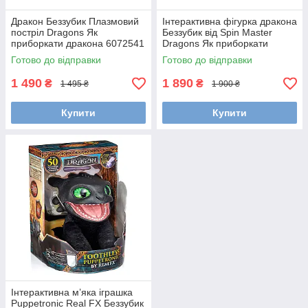
Дракон Беззубик Плазмовий
Інтерактивна фігурка дракона
постріл Dragons Як
Беззубик від Spin Master
приборкати дракона 6072541
Dragons Як приборкати
Світло та Звук, розмах крил
дракона Приборкай та
Готово до відправки
Готово до відправки
63 см, Spin Master
тренуй Дракон
SM66666/6072728
1 490
1 890
₴
₴
1 495 ₴
1 900 ₴
Купити
Купити
Інтерактивна м’яка іграшка
Puppetronic Real FX Беззубик