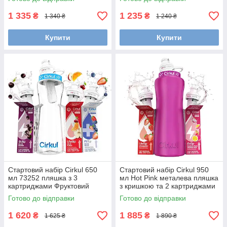
мандарин
Медовий Яблук) з Вітаміном
В
1 335
1 235
₴
₴
1 340 ₴
1 240 ₴
Купити
Купити
Стартовий набір Cirkul 650
Стартовий набір Cirkul 950
мл 73252 пляшка з 3
мл Hot Pink металева пляшка
картриджами Фруктовий
з кришкою та 2 картриджами
пунш, Вишня та Ягідний мікс ,
Полуниця, Маракуя Dragon
Готово до відправки
Готово до відправки
Міккі Маус
Fruit 0 цукру 203830
1 620
1 885
₴
₴
1 625 ₴
1 890 ₴