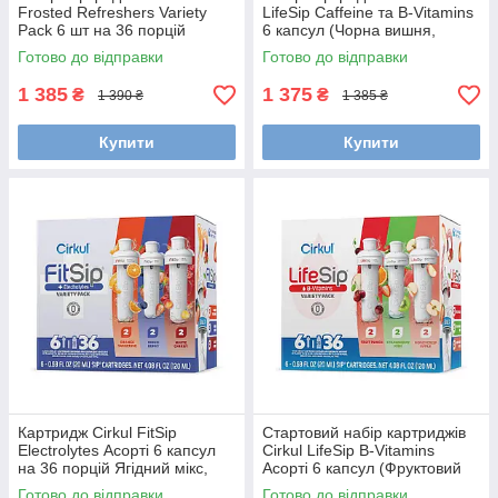
Frosted Refreshers Variety
LifeSip Caffeine та B-Vitamins
Pack 6 шт на 36 порцій
6 капсул (Чорна вишня,
Кофеїн, 0 цукру, асорті 3
Блакитна малина, Полуниця-
Готово до відправки
Готово до відправки
тропічних смаків
Кавун) GoSip Flavored
1 385
1 375
₴
₴
1 390 ₴
1 385 ₴
Купити
Купити
Картридж Cirkul FitSip
Стартовий набір картриджів
Electrolytes Асорті 6 капсул
Cirkul LifeSip B-Vitamins
на 36 порцій Ягідний мікс,
Асорті 6 капсул (Фруктовий
біла вишня, апельсин-
пунш, Полуниця-Ківі,
Готово до відправки
Готово до відправки