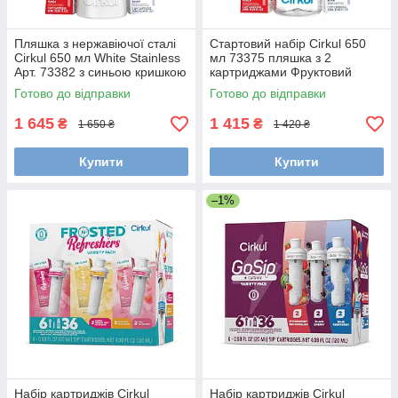
Пляшка з нержавіючої сталі
Стартовий набір Cirkul 650
Cirkul 650 мл White Stainless
мл 73375 пляшка з 2
Арт. 73382 з синьою кришкою
картриджами Фруктовий
+ 2 картриджі Фруктовий
пунш та Ягідний мікс , Міккі
Готово до відправки
Готово до відправки
пунш та Ягідний мікс
Маус
1 645
1 415
₴
₴
1 650 ₴
1 420 ₴
Купити
Купити
–1%
Набір картриджів Cirkul
Набір картриджів Cirkul