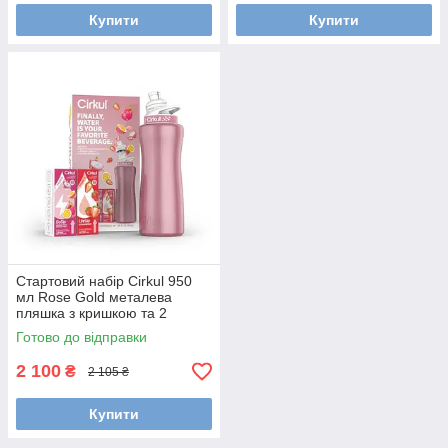
Купити
Купити
Стартовий набір Cirkul 950
мл Rose Gold металева
пляшка з кришкою та 2
картриджами Полуниця
Готово до відправки
LifeSip, Маракуя Dragon Fruit
0 цукру
2 100
₴
2 105 ₴
Купити