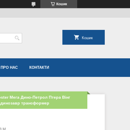
Кошик
Кошик
ПРО НАС
КОНТАКТИ
ter Мега Дино-Петрол Птера Вінг
 динозавр трансформер
8 М