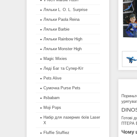
Ляльки L. O. L. Surprise
Ляльки Paola Reina
Ляльки Barbie
Ляльки Rainbow High
Ляльки Monster High
Magic Mixies
Леді Баг та Супер-Кіт
Pets Alive
Сумочка Purse Pets
Пориньт
#sbabam
урятува
Moji Pops
DINO
Набір для лазерних боїв Laser
Готові 
X
ПТЕРА В
Чому 
Fluffie Stuffiez