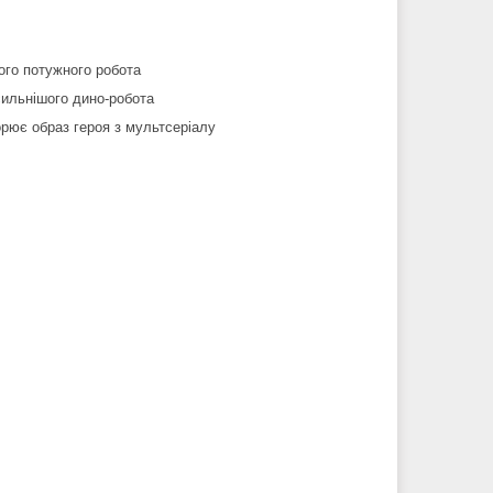
вого потужного робота
сильнішого дино-робота
рює образ героя з мультсеріалу