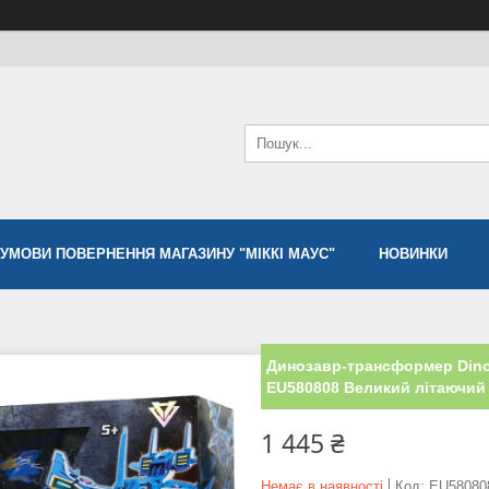
УМОВИ ПОВЕРНЕННЯ МАГАЗИНУ "МІККІ МАУС"
НОВИНКИ
Динозавр-трансформер Dinos
EU580808 Великий літаючий
1 445 ₴
Немає в наявності
Код:
EU58080