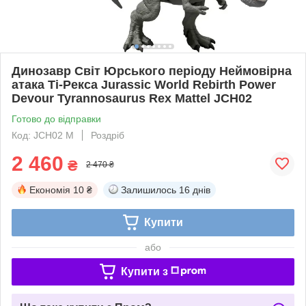
Динозавр Світ Юрського періоду Неймовірна
атака Ті-Рекса Jurassic World Rebirth Power
Devour Tyrannosaurus Rex Mattel JCH02
Готово до відправки
Код: JCH02 М
Роздріб
2 460
₴
2 470 ₴
Економія
10 ₴
Залишилось
16 днів
Купити
або
Купити з