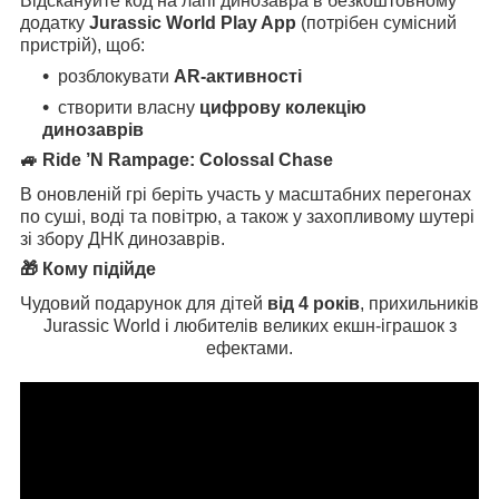
Відскануйте код на лапі динозавра в безкоштовному
додатку
Jurassic World Play App
(потрібен сумісний
пристрій), щоб:
розблокувати
AR-активності
створити власну
цифрову колекцію
динозаврів
🚙 Ride ’N Rampage: Colossal Chase
В оновленій грі беріть участь у масштабних перегонах
по суші, воді та повітрю, а також у захопливому шутері
зі збору ДНК динозаврів.
🎁 Кому підійде
Чудовий подарунок для дітей
від 4 років
, прихильників
Jurassic World і любителів великих екшн-іграшок з
ефектами.