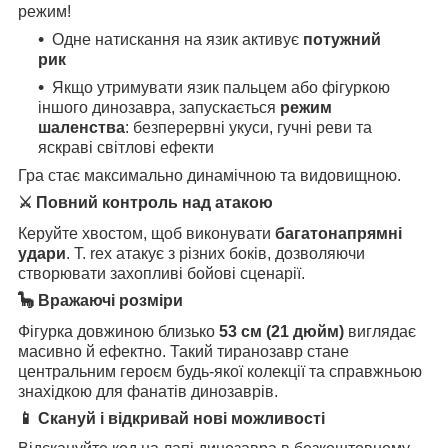
режим!
Одне натискання на язик активує
потужний
рик
Якщо утримувати язик пальцем або фігуркою
іншого динозавра, запускається
режим
шаленства
: безперервні укуси, гучні реви та
яскраві світлові ефекти
Гра стає максимально динамічною та видовищною.
⚔️ Повний контроль над атакою
Керуйте хвостом, щоб виконувати
багатонапрямні
удари
. T. rex атакує з різних боків, дозволяючи
створювати захопливі бойові сценарії.
🦕 Вражаючі розміри
Фігурка довжиною близько
53 см (21 дюйм)
виглядає
масивно й ефектно. Такий тиранозавр стане
центральним героєм будь-якої колекції та справжньою
знахідкою для фанатів динозаврів.
📱 Скануй і відкривай нові можливості