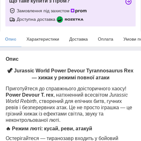
Що таке купити з Пром?
Замовлення під захистом
Доступна доставка
Опис
Характеристики
Доставка
Оплата
Умови п
Опис
🦖 Jurassic World Power Devour Tyrannosaurus Rex
— хижак у режимі повної атаки
Приготуйтеся до справжнього доісторичного хаосу!
Power Devour T. rex
, натхненний всесвітом
Jurassic
World Rebirth
, створений для епічних битв, гучних
ревів і безперервних атак. Це не просто іграшка — це
грізний хижак із ефектами світла, звуку та
неконтрольованої люті.
🔥 Режим люті: кусай, реви, атакуй
Остерігайтеся — тиранозавр входить у бойовий