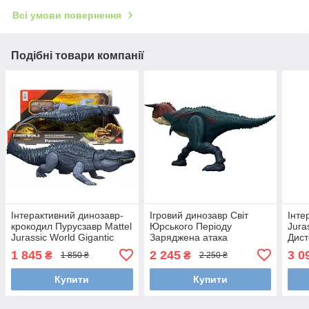
Всі умови повернення
Подібні товари компанії
Інтерактивний динозавр-
Ігровий динозавр Світ
Інте
крокодил Пурусзавр Mattel
Юрського Періоду
Jura
Jurassic World Gigantic
Заряджена атака
Дист
Thrashers Purussaurus 37
Карнотавра Jurassic World
реві
1 845
2 245
3 0
₴
₴
1 850 ₴
2 250 ₴
см JGB94 з кодом AR
модель JKG85 від Mattel
Matt
оригінал Carnotaurus
Купити
Купити