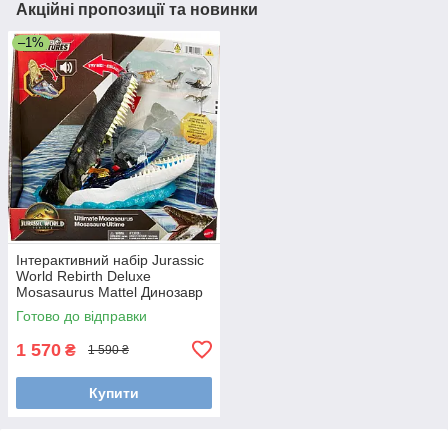
Акційні пропозиції та новинки
–1%
Інтерактивний набір Jurassic
World Rebirth Deluxe
Mosasaurus Mattel Динозавр
Мозазавр зі звуком та
Готово до відправки
фігурками JGB60
1 570
₴
1 590 ₴
Купити