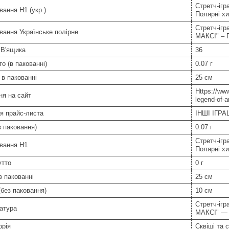
Стретч-ігр
ання Н1 (укр.)
Полярні х
Стретч-іг
ання Українське полірне
МАКСІ" – 
ьВ'ящика
36
то (в пакованні)
0.07 г
в пакованні
25 см
Https://www
ня на сайт
legend-of-a
я прайс-листа
ІНШІ ІГР
з паковання)
0.07 г
Стретч-ігр
вання Н1
Полярні х
утто
0 г
 пакованні
25 см
без паковання)
10 см
Стретч-іг
атура
МАКСІ" —
орія
Сквіші та 