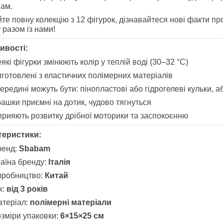
ам.
те повну колекцію з 12 фігурок, дізнавайтеся нові факти про
 разом із нами!
ивості:
які фігурки змінюють колір у теплій воді (30–32 °C)
готовлені з еластичних полімерних матеріалів
ередині можуть бути: пінопластові або гідрогелеві кульки, 
рашки приємні на дотик, чудово тягнуться
рияють розвитку дрібної моторики та заспокоєнню
теристики:
ренд:
Sbabam
аїна бренду:
Італія
иробництво:
Китай
к:
від 3 років
атеріал:
полімерні матеріали
зміри упаковки:
6×15×25 см