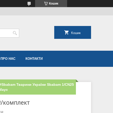
Кошик
Кошик
ПРО НАС
КОНТАКТИ
а #Sbabam Тварини України Sbabam 1/CN25
 Маус
₴/комплект
 М