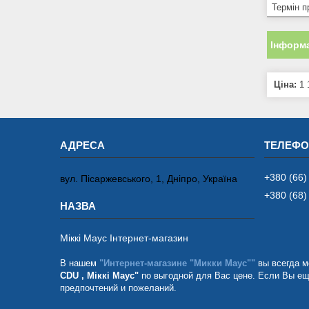
Термін п
Інформа
Ціна:
1 
+380 (66)
вул. Пісаржевського, 1, Дніпро, Україна
+380 (68)
Міккі Маус Інтернет-магазин
В нашем
"Интернет-магазине "Микки Маус""
вы всегда м
CDU , Міккі Маус"
по выгодной для Вас цене. Если Вы ещ
предпочтений и пожеланий.