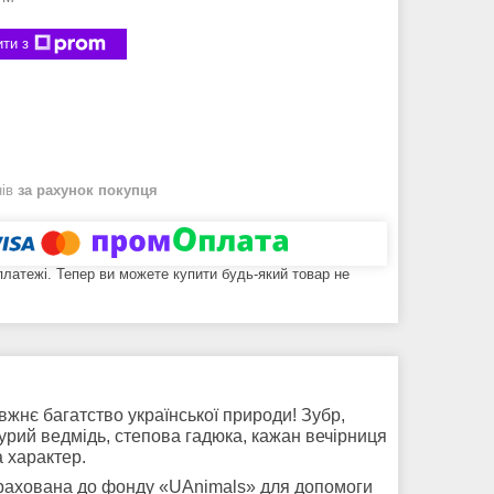
ти з
нів
за рахунок покупця
 платежі. Тепер ви можете купити будь-який товар не
жнє багатство української природи! Зубр,
бурий ведмідь, степова гадюка, кажан вечірниця
а характер.
ерахована до фонду «UAnimals» для допомоги