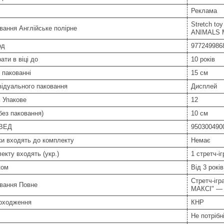
Реклама
Stretch toy
ання Англійське полірне
ANIMALS M
од
977249986
ати в віці до
10 років
 пакованні
15 см
відуального паковання
Дисплей
ь Упакове
12
без паковання)
10 см
ТВЕД
950300490
и входять до комплекту
Немає
екту входять (укр.)
1 стретч-і
ком
Від 3 років
Стретч-іг
вання Повне
МАКСІ" —
походження
КНР
Не потрібн