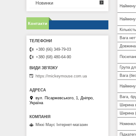
Новинки
Найменув
Найменув
Контакти
Кількіст
Вага нет
Довжина 
+380 (66) 349-79-03
Посилан
+380 (68) 480-64-90
Група дл
Вага (бе
https://mickeymouse.com.ua
Наймену
Вага, бр
вул. Пісаржевського, 1, Дніпро,
Україна
Ширина в
Ширина (
Номенкл
Міккі Маус Інтернет-магазин
Підкатег