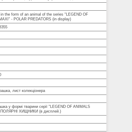
 in the form of an animal of the series "LEGEND OF
AXI" - POLAR PREDATORS (in display)
8355
0
грашка, лист колекціонера
рашка у формі тварини серії "LEGEND OF ANIMALS
 ПОЛЯРНІ ХИЩНИКИ (в дисплей.)
і