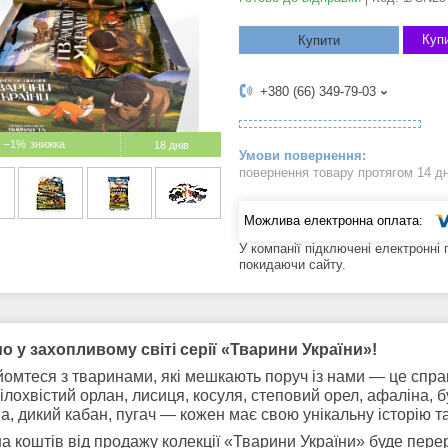
Купи
Купити
+380 (66) 349-79-03
–1%
18 днів
повернення товару протягом 14 д
У компанії підключені електронні
покидаючи сайту.
о у захопливому світі серії «Тварини України»!
омтеся з тваринами, які мешкають поруч із нами — це справ
білохвістий орлан, лисиця, косуля, степовий орел, афаліна, 
а, дикий кабан, пугач — кожен має свою унікальну історію т
а коштів від продажу колекції «Тварини України» буде пер