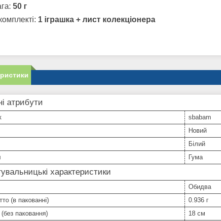
ага:
50 г
комплекті:
1 іграшка + лист колекціонера
еристики
і атрибути
к
sbabam
Новий
Білий
л
Гума
увальницькі характеристики
Обидва
тто (в пакованні)
0.936 г
(без паковання)
18 см