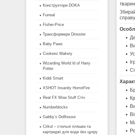
тварин
Конструктори DOKA
Збирай
Furreal
справу
Fisher-Price
Особл
Трансформери Dinoster
Де
Baby Paws
Ви
Ус
Cookeez Makery
Іг
Wizarding World ld of Harry
Potter
Сп
Kiddi Smart
Харак
XSHOT Insanity HorrorFire
Б
Real FX Wow Stuff Стіч
Кр
В
Numberblocks
Ві
Gabby’s Dollhouse
М
Cirkul – стильні пляшки та
Ро
картриджі для води без цукру