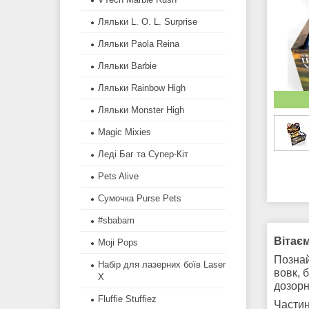
Ляльки L. O. L. Surprise
Ляльки Paola Reina
Ляльки Barbie
Ляльки Rainbow High
Ляльки Monster High
Magic Mixies
Леді Баг та Супер-Кіт
Pets Alive
Сумочка Purse Pets
#sbabam
Вітаєм
Moji Pops
Познай
Набір для лазерних боїв Laser
вовк, 
X
дозорн
Fluffie Stuffiez
Частин