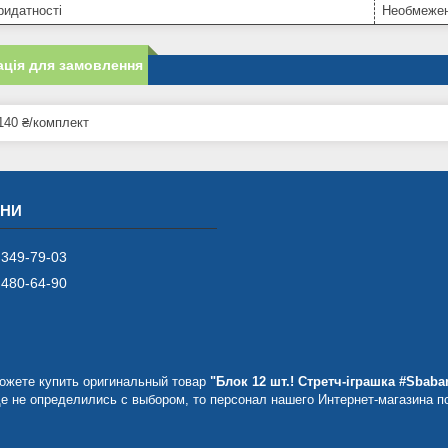
ридатності
Необмеже
ція для замовлення
140 ₴/комплект
 349-79-03
 480-64-90
ожете купить оригинальный товар
"Блок 12 шт.! Стретч-іграшка #Sbab
е не определились с выбором, то персонал нашего Интернет-магазина п