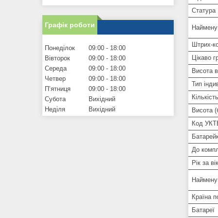
Статура
Графік роботи
Найменув
Штрих-к
Понеділок
09:00
18:00
Цікаво гр
Вівторок
09:00
18:00
Середа
09:00
18:00
Висота в
Четвер
09:00
18:00
Тип інди
Пʼятниця
09:00
18:00
Кількіст
Субота
Вихідний
Неділя
Вихідний
Висота (
Код УК
Батарейк
До компл
Рік за ві
Наймену
Країна 
Батареї