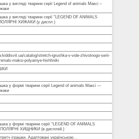
ашка у вигляді тварини серії Legend of animals Максі –
ижаки
рашка у вигляді тварини серії "LEGEND OF ANIMALS
ПОЛЯРНІ ХИЖАКИ (у диспл.)
.kiddisvit.ua/catalog/stretch-igrushka-v-vide-zhivotnogo-serii-
nimals-maksi-polyarnye-hishhniki
АШКИ
ашка у формі тварини серії Legend of animals Максі —
ижаки
рашка у формі тварини серії "LEGEND OF ANIMALS
 ПОЛЯРНІ ХИЩНИКИ (в дисплей.)
стретч іграшки, Адаптовані українською, ,