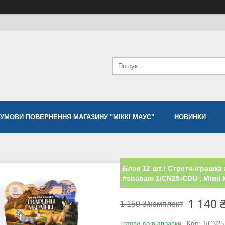
УМОВИ ПОВЕРНЕННЯ МАГАЗИНУ "МІККІ МАУС"
НОВИНКИ
Блок 12 шт.! Стретч-іграшк
#sbabam 1/CN25-CDU , Міккі
1 140 
1 150 ₴/комплект
Готово до відправки
Код:
1/CN25