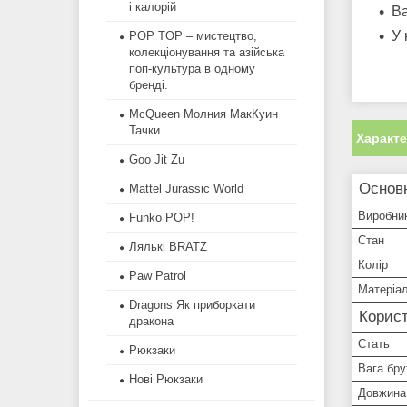
і калорій
В
У 
POP TOP – мистецтво,
колекціонування та азійська
поп-культура в одному
бренді.
McQueen Молния МакКуин
Тачки
Характ
Goo Jit Zu
Основн
Mattel Jurassic World
Виробни
Funko POP!
Стан
​Лялькі BRATZ
Колір
Paw Patrol
Матеріа
Dragons Як приборкати
Корист
дракона
Стать
Рюкзаки
Вага бру
Нові Рюкзаки
Довжина 