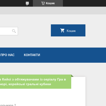
Кошик
Кошик
ПРО НАС
КОНТАКТИ
в Кейсі з обтяжувачами із серіалу Гра в
норі, корейські гральні кубики
 кальмара 2