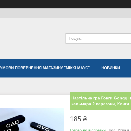
УМОВИ ПОВЕРНЕННЯ МАГАЗИНУ "МІККІ МАУС"
НОВИНКИ
Настільна гра Гонги Gonggi 
кальмара 2 перегони, Конги 
185 ₴
Готово до відправки
Код:
Игра в