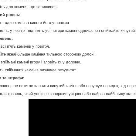
ріть для каменя, що залишився.
ий рівень:
іть один камінь і киньте його у повітря.
амінь у повітрі, підніміть усі чотири камені одночасно і спіймайте кинутий.
рівень:
 всі п'ять каменів у повітря.
айте якнайбільше каміння тильною стороною долоні.
 впіймані камені вгору і зловіть їх у долоню.
сть спійманих каменів визначає результат.
 та штрафи:
гравець не встигає зловити кинутий камінь або порушує порядок, хід пер
гає гравець, який успішно завершив усі рівні або набрав найбільшу кільк