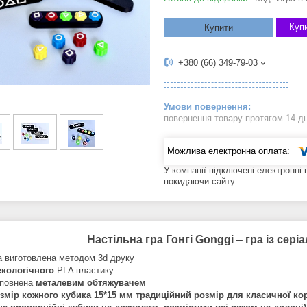
Купи
Купити
+380 (66) 349-79-03
повернення товару протягом 14 д
У компанії підключені електронні
покидаючи сайту.
Настільна гра Гонгі Gonggi
–
гра із сері
а виготовлена методом 3d друку
екологічного
PLA пластику
повнена
металевим обтяжувачем
змір кожного кубика 15*15 мм традиційний розмір для класичної кор