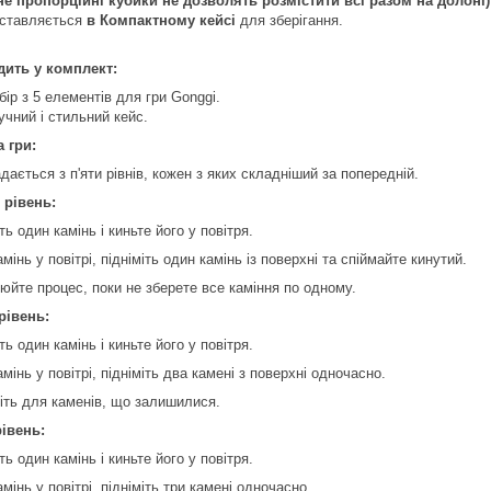
не пропорційні кубики не дозволять розмістити всі разом на долоні)
ставляється
в Компактному кейсі
для зберігання.
ить у комплект:
бір з 5 елементів для гри Gonggi.
учний і стильний кейс.
 гри:
дається з п'яти рівнів, кожен з яких складніший за попередній.
рівень:
іть один камінь і киньте його у повітря.
амінь у повітрі, підніміть один камінь із поверхні та спіймайте кинутий.
юйте процес, поки не зберете все каміння по одному.
рівень:
іть один камінь і киньте його у повітря.
амінь у повітрі, підніміть два камені з поверхні одночасно.
ріть для каменів, що залишилися.
рівень:
іть один камінь і киньте його у повітря.
амінь у повітрі, підніміть три камені одночасно.