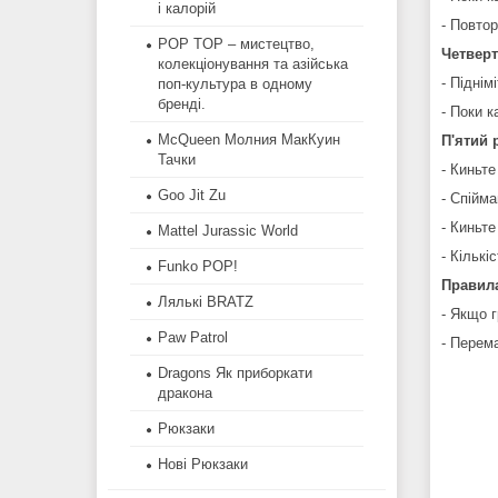
і калорій
- Повто
POP TOP – мистецтво,
Четверт
колекціонування та азійська
- Піднім
поп-культура в одному
бренді.
- Поки к
McQueen Молния МакКуин
П'ятий 
Тачки
- Киньте
Goo Jit Zu
- Спійм
- Киньте
Mattel Jurassic World
- Кількі
Funko POP!
Правила
​Лялькі BRATZ
- Якщо 
Paw Patrol
- Перема
Dragons Як приборкати
дракона
Рюкзаки
Нові Рюкзаки