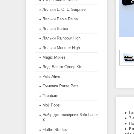
Ляльки L. O. L. Surprise
Ляльки Paola Reina
Ляльки Barbie
Ляльки Rainbow High
Ляльки Monster High
Magic Mixies
Леді Баг та Супер-Кіт
Pets Alive
Сумочка Purse Pets
#sbabam
Moji Pops
Гр
Набір для лазерних боїв Laser
З
X
На
Ро
Fluffie Stuffiez