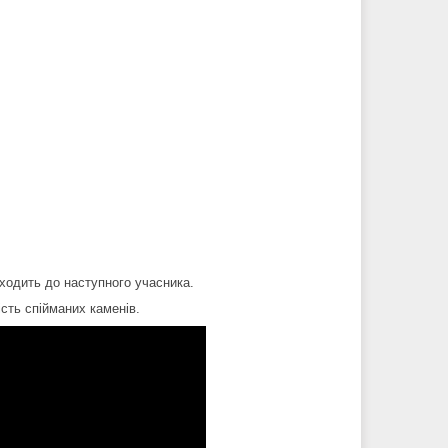
еходить до наступного учасника.
ість спійманих каменів.