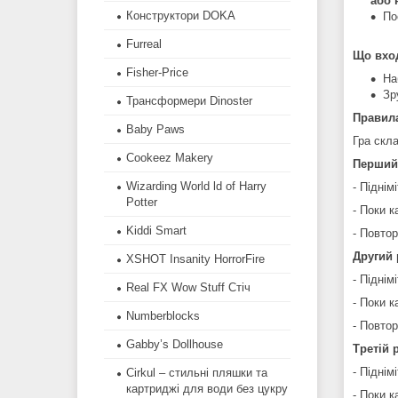
або 
Конструктори DOKA
По
Furreal
Що вход
Fisher-Price
На
Зр
Трансформери Dinoster
Правила
Baby Paws
Гра скла
Cookeez Makery
Перший 
Wizarding World ld of Harry
- Піднім
Potter
- Поки к
Kiddi Smart
- Повтор
Другий 
XSHOT Insanity HorrorFire
- Піднім
Real FX Wow Stuff Стіч
- Поки к
Numberblocks
- Повто
Gabby’s Dollhouse
Третій 
- Піднім
Cirkul – стильні пляшки та
картриджі для води без цукру
- Поки к