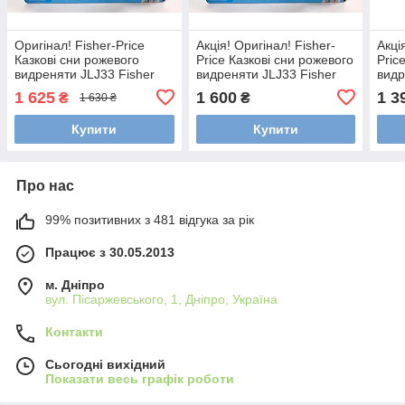
Оригінал! Fisher-Price
Акція! Оригінал! Fisher-
Акці
Казкові сни рожевого
Price Казкові сни рожевого
Pric
видреняти JLJ33 Fisher
видреняти JLJ33 Fisher
видр
Price Видра
Price Видра
Pric
1 625
1 600
1 3
₴
₴
1 630 ₴
Купити
Купити
Про нас
99% позитивних з 481 відгука за рік
Працює з 30.05.2013
м. Дніпро
вул. Пісаржевського, 1, Дніпро, Україна
Контакти
Сьогодні вихідний
Показати весь графік роботи