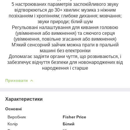
5 настроюваних параметрів заспокійливого звуку
відтворюються до 30+ хвилин: музика з ніжним
позіханням і хропінням; глибоке дихання; мовчання;
звуки природи; білий шум
Регульовані налаштування для кивання головою
(увімкнення або вимкнення) та сяючого серця
(увімкнення, повільне згасання або вимкнення)
М'який сенсорний зайчик можна прати в пральній
машині без електроніки
Допомагає задіяти органи чуття, що розвиваються, і
забезпечує відчуття безпеки для новонароджених від
народження і старше
Приховати
Характеристики
Основні
Виробник
Fisher Price
Колір
Білий